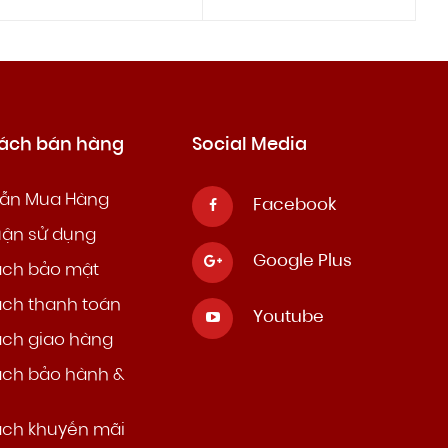
sách bán hàng
Social Media
ẫn Mua Hàng
Facebook
uận sử dụng
Google Plus
ách bảo mật
ách thanh toán
Youtube
ách giao hàng
ách bảo hành &
ách khuyến mãi