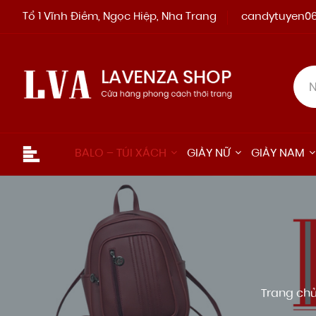
Tổ 1 Vĩnh Điềm, Ngọc Hiệp, Nha Trang
candytuyen0
BALO – TÚI XÁCH
GIÀY NỮ
GIÀY NAM
Trang ch