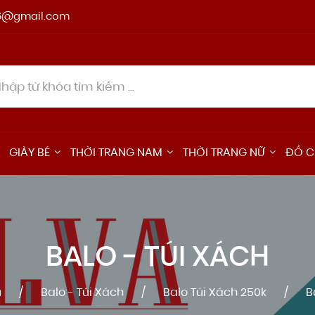
6@gmail.com
GIÀY BÉ
THỜI TRANG NAM
THỜI TRANG NỮ
ĐỒ C
BALO - TÚI XÁCH
ủ
Balo - Túi Xách
Balo Túi Xách 250k
B