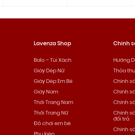
Lavenza Shop
Chính 
Balo – Túi Xách
Hướng D
Giày Dép Nữ
Thỏa th
Giày Dép Em Bé
Chính s
Giày Nam
Chính s
Thời Trang Nam
Chính s
Thời Trang Nữ
Chính s
đổi trả
Đồ chơi em bé
Chính s
Phụ kiện