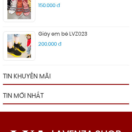
150.000 đ
Giày em bé LVZ023
200.000 đ
TIN KHUYẾN MÃI
TIN MỚI NHẤT