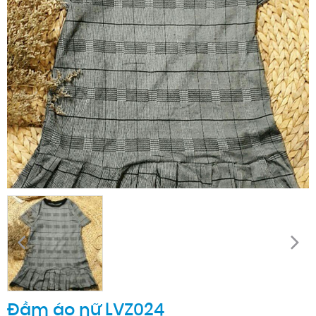
Đầm áo nữ LVZ024