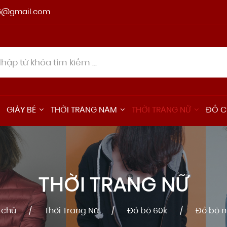
6@gmail.com
GIÀY BÉ
THỜI TRANG NAM
THỜI TRANG NỮ
ĐỒ C
THỜI TRANG NỮ
 chủ
Thời Trang Nữ
Đồ bộ 60k
Đồ bộ n