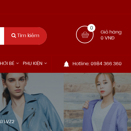
0
Giỏ hàng
Tìm kiếm
0 VNĐ
HƠI BÉ
PHỤ KIỆN
Hotline: 0984 366 360
ữ LVZ2