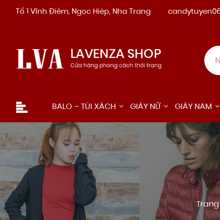
Tổ 1 Vĩnh Điềm, Ngọc Hiệp, Nha Trang
candytuyen0
BALO – TÚI XÁCH
GIÀY NỮ
GIÀY NAM
Trang